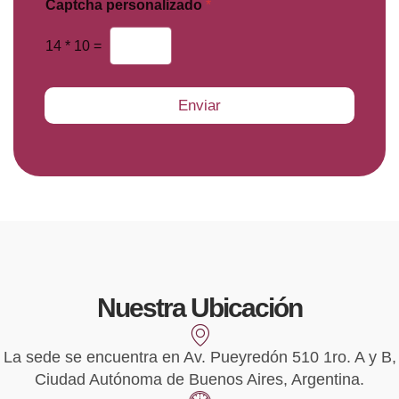
n
*
Captcha personalizado
*
s
a
14
*
10
=
j
e
Enviar
Nuestra Ubicación
La sede se encuentra en Av. Pueyredón 510 1ro. A y B,
Ciudad Autónoma de Buenos Aires, Argentina.